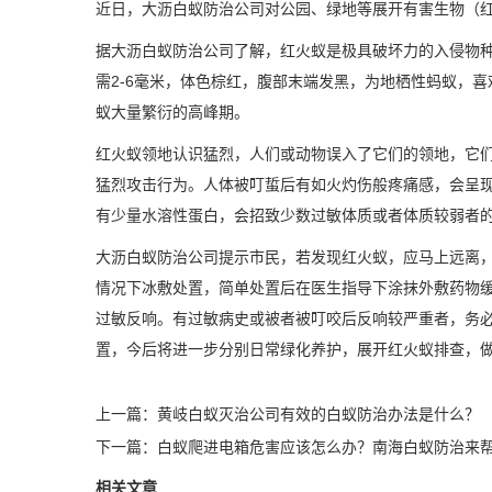
近日，
大沥白蚁防治公司
对公园、绿地等展开有害生物（
据大沥白蚁防治公司了解，红火蚁是极具破坏力的入侵物
需2-6毫米，体色棕红，腹部末端发黑，为地栖性蚂蚁，
蚁大量繁衍的高峰期。
红火蚁领地认识猛烈，人们或动物误入了它们的领地，它
猛烈攻击行为。人体被叮蜇后有如火灼伤般疼痛感，会呈
有少量水溶性蛋白，会招致少数过敏体质或者体质较弱者
大沥白蚁防治公司提示市民，若发现红火蚁，应马上远离
情况下冰敷处置，简单处置后在医生指导下涂抹外敷药物
过敏反响。有过敏病史或被者被叮咬后反响较严重者，务必
置，今后将进一步分别日常绿化养护，展开红火蚁排查，
上一篇：
黄岐白蚁灭治公司有效的白蚁防治办法是什么？
下一篇：
白蚁爬进电箱危害应该怎么办？南海白蚁防治来
相关文章