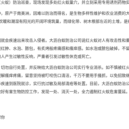
红火蚁）防治巡查，现场发现多处红火蚁巢穴，并立刻采用专用诱剂药物
种，原产于南美洲，因难以防治而得名，是生物多样性维护和农业消费的
喜欢暖和潮湿有阳光的开阔环境筑巢，而绿化带、树木根部左近的土堆，
们就会疾速出来攻击入侵者。大沥白蚁防治公司说红火蚁对人有攻击性和
现红肿、水泡、脓包，有炙烤般疼痛感和瘙痒感。如水泡或脓包破掉，不
的人产生过敏性反响，严重者引发过敏性休克或死亡。
，切勿自行处置，并反映给
大沥白蚁防治
公司实行专业消杀。如不慎被红
缓解瘙痒疼痛，留意坚持被叮咬伤口清洁，千万不要用手搔抓，以免招致
疾速到医院就诊，实行抗过敏及局部清疮等处置。目前，大沥白蚁防治公
做好有害生物防控工作，发现一处、消灭一处，全力遏制
红火蚁危害
蔓延
帮你