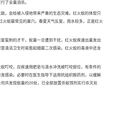
实行了全巢消杀。
大敌，会给被入侵地带来严重的生态灾难。红火蚁的体型只
是红火蚁最常见的巢穴。春夏天气反复，雨水较多，正是红火
重复蜇刺的才干，蚁巢一旦遭到干扰，红火蚁疾速出巢发出
留意清洁卫生时易惹起细菌二次感染。红火蚁的毒液中还含
火蚁叮咬，应疾速用肥皂与清水冲洗被叮咬部位，有条件的
继发感染。必要时在医生指导下运用抗组织胺药剂，以缓解
司共发现蚁巢约20处，已全部放置杀蚁饵剂实行杀灭处
。