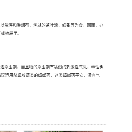
且以渣滓和香烟蒂、泡过的茶叶渣、纸张等为食。因而，办
桌或抽屉里。
洒杀虫剂，而且喷的杀虫剂有猛烈的刺激性气息，毒性也
倡议运用杀蟑胶饵类的蟑螂药，这类蟑螂药平安，没有气