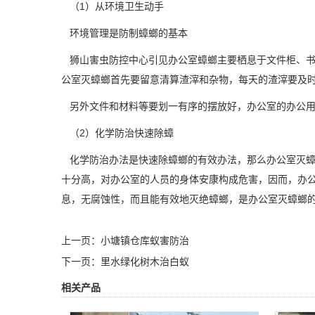
（1）从环境卫生动手
环境管理是防制蟑螂的基本
狮山害虫防控中心
引见办公室蟑螂主要栖息于文件柜、
公室灭蟑螂首先要留意清算渣滓和杂物，每天的渣滓要及
另外文件和材料等要划一有序的摆放好，办公室的办公用
（2）化学防治快速除蟑
化学防治办法是快速除蟑螂的有效办法，那么办公室灭蟑
十分高，对办公室的人员的身体安康构成危害，因而，办
息，无腐蚀性，而且能有效地灭绝蟑螂，是办公室灭蟑螂
上一页：
小塘镇仓库蚁害防治
下一页：
里水绿化树木治白蚁
相关产品