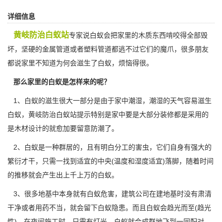
详细信息
黄岐防治白蚁站
专家说白蚁会把家里的木质东西啃咬得全部毁
坏，坚硬的金属管道或者塑料管道都逃不过它们的魔爪，很多朋友
都说家里不知道为何会滋生了白蚁，烦恼得很。
那么家里的白蚁是怎样来的呢？
1、白蚁的滋生很大一部分是由于家中潮湿，潮湿的天气容易滋生
白蚁，黄岐防治白蚁站提示特别是家中要是大部分装修都是采用的
是木材设计的就愈加要留意防潮了。
2、白蚁是一种群居的，且有明白分工的害虫，它们自身有强大的
繁衍才干，只需一找到适宜的中央(温度和湿度适宜)落脚，随着时间
的推移就会产生出上千上万的白蚁。
3、很多地基中本身就有白蚁危害，建筑公司在建地基时没有肃清
干净或者用药不当，就会留下
白蚁隐患
。而且白蚁会趋光而至(趋光
性)，在夜间施工时，只需有灯光，白蚁就会成群地飞到一同配对，