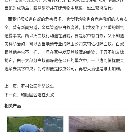
当配对成功后，脱离翅膀并在建筑物中筑巢，滋生繁衍后代。
而我们都知道白蚁的危害很多，啃食建筑物也会危害我们的人身安
全。曾有新闻报道，金属管道被白蚁腐蚀，招致发作了严重的燃气
透露事故。所以灭白蚁行动迫在眉睫，要是家中有白蚁，又不知道
怎样防治的，可以去当地请专业的除虫公司来辅佐根除白蚁。白蚁
跟其他害虫不一样，一旦在家中发现其躲藏的痕迹，千万不能去惊
扰它，由于大部分白蚁都躲藏在公开的巢穴中，一旦遭到惊扰便会
逃窜去其它中央，到时即便是
除虫公司
，再想灭治也是难上加难。
上一页：
罗村公园消杀蚊虫
下一页：
和顺园区治红火蚁
相关产品