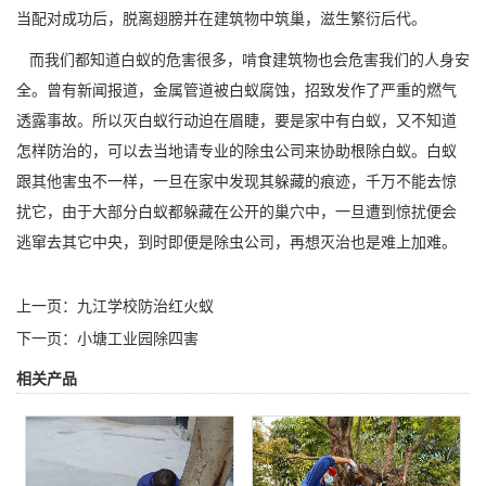
当配对成功后，脱离翅膀并在建筑物中筑巢，滋生繁衍后代。
而我们都知道白蚁的危害很多，啃食建筑物也会危害我们的人身安
全。曾有新闻报道，金属管道被白蚁腐蚀，招致发作了严重的燃气
透露事故。所以灭白蚁行动迫在眉睫，要是家中有白蚁，又不知道
怎样防治的，可以去当地请专业的除虫公司来协助根除白蚁。白蚁
跟其他害虫不一样，一旦在家中发现其躲藏的痕迹，千万不能去惊
扰它，由于大部分白蚁都躲藏在公开的巢穴中，一旦遭到惊扰便会
逃窜去其它中央，到时即便是
除虫公司
，再想灭治也是难上加难。
上一页：
九江学校防治红火蚁
下一页：
小塘工业园除四害
相关产品