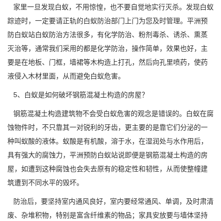
家里一旦发现白蚁，不用惊惶，也不要自觉地实行灭杀。发现白蚁
踪迹时，一定要请正轨的白蚁防治部门上门为您及时管理。平洲预
防白蚁站白蚁防治方法很多，有化学防治、粉剂毒杀、诱杀、熏蒸
灭治等，通常我们采用的都是化学防治，操作简单，效果也好，主
要是在地板、门框，墙裙等木构造上打孔，然后向孔里喷药，使药
液侵入木材里面，从而避免白蚁危害。
5、白蚁是如何破坏钢筋混凝土构造的房屋？
钢筋混凝土构造建筑物不会受白蚁危害的观念是错误的。白蚁在
腐
蚀物件
时，不只靠其一对锐利的牙齿，更主要的是靠它们分泌的一
种叫蚁酸的液体。蚁酸是有机酸，溶于水，在湿润处与水作用后，
具有强大的腐蚀力，平洲预防白蚁站说即便是钢筋混凝土构造的房
屋，如遭到这种腐蚀也会失去原有的稳定性和韧性，从而使整幢建
筑遭到不同水平的毁坏。
防治后，要坚持室内通风良好，室内要经常通风、单调，及时肃清
废、杂堆积物，特别是富含纤维素的物品；家具安放要与墙体坚持