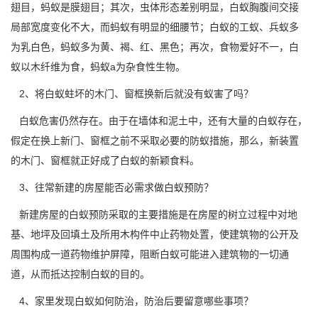
翅目，蚂蚁是膜翅目；其次，虫体形态差别明显，白蚁胸腹间交接
局部宽度变化不大，而蚂蚁有明显的细腰节；白蚁的工蚁、兵蚁多
为乳白色，蚂蚁多为黄、褐、红、黑色；再次，食物爱好不一，白
蚁以木纤维为食，蚂蚁a为杂食性生物。
2、将白蚁蛀坏的木门、窗框换新后就没有蚁害了吗？
白蚁危害仍然存在。由于在墙体和泥土中，还有大量的白蚁存在，
假定在换上新门、窗框之前不采取必要的
防蚁措施
，那么，新装置
的木门、窗框就正好成了白蚁的新颖食料。
3、往常新建的房屋能否必需求做白蚁预防？
新建房屋的白蚁预防采取的主要措施是在房屋的树立过程中对地
基、地坪及回填土及所用木构件中止药物处置，使建筑物的公开及
周围构成一道药物维护屏障，阻断白蚁可能进入
建筑物
的一切通
道，从而抵达控制白蚁的目的。
4、家里发现
白蚁如何防治
，防治后要留意哪些事项？