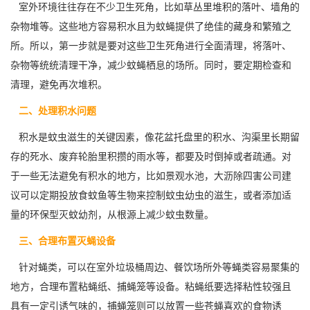
室外环境往往存在不少卫生死角，比如草丛里堆积的落叶、墙角的
杂物堆等。这些地方容易积水且为蚊蝇提供了绝佳的藏身和繁殖之
所。所以，第一步就是要对这些卫生死角进行
全面清理
，将落叶、
杂物等统统清理干净，减少蚊蝇栖息的场所。同时，要定期检查和
清理，避免再次堆积。
二、处理积水问题
积水是
蚊虫滋生
的关键因素，像花盆托盘里的积水、沟渠里长期留
存的死水、废弃轮胎里积攒的雨水等，都要及时倒掉或者疏通。对
于一些无法避免有积水的地方，比如景观水池，大沥除四害公司建
议可以定期投放食蚊鱼等生物来控制蚊虫幼虫的滋生，或者添加适
量的环保型灭蚊幼剂，从根源上减少蚊虫数量。
三、合理布置灭蝇设备
针对蝇类，可以在室外垃圾桶周边、餐饮场所外等蝇类容易聚集的
地方，合理布置粘蝇纸、捕蝇笼等设备。粘蝇纸要选择粘性较强且
具有一定引诱气味的，捕蝇笼则可以放置一些苍蝇喜欢的食物诱