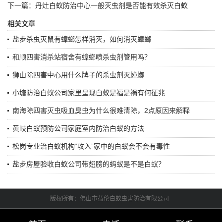
下一篇：
丹灶白蚁防治中心一般灭虫剂是否能有效杀灭白蚁
相关文章
盐步杀虫灭鼠有蟑螂怎样消灭，如何消灭蟑螂
和顺四害消杀站宿舍有蟑螂喷杀虫剂管用吗？
狮山除四害中心用什么牌子的杀虫剂灭蟑螂
小塘防治白蚁公司家里呈现白蚁是福是祸有何征兆
南海除四害灭虫吸血臭虫为什么很难清除，2点原因来解释
黄岐白蚁预防公司家庭室内防治白蚁的方法
松岗专业治白蚁机构“攻入”家中的白蚁会不会有毒性
盐步房屋验收白蚁公司带翅膀的蚂蚁是不是白蚁？
版权所有：佛山市益伦白蚁虫害防治有限公司