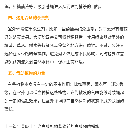
饵，如糖醋液等，吸引苍蝇进入从而达到捕杀的目的。
四、选用合适的杀虫剂
室外环境使用杀虫剂，比如一些菊酯类的杀虫剂，对于蚊蝇有着较
好的
杀灭效果
。大沥除四害公司将其稀释后，使用喷雾器对室外的
墙壁、草丛、树木等蚊蝇容易停留的地方进行喷洒。不过，要注意
选择在人少的时候操作，避免对人体造成不良影响，同时也要注意
避免药剂流入到自然水体中，保护生态环境。
五、借助植物的力量
有些植物本身具有一定的驱虫作用：比如薄荷、薰衣草、迷迭香
等，在室外可以适当种植这些植物，它们散发的气味能够对蚊蝇起
到一定的驱赶效果，让室外环境能在自然清新的状态下减少蚊蝇的
骚扰。
上一篇：
黄岐上门治白蚁机构装修前的白蚁预防措施