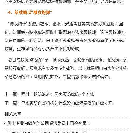
应用蚊蝇的趋光性诱惑蚊蝇接触网面，并用高压电击是蚊蝇致死。
4、给蚊蝇以“糖衣炮弹”
“糖衣炮弹”即使用糖水、蜜水、米酒等甘美来诱惑蚊蝇往瓶子里
钻，进而会被糖水或米酒黏住致死的方法来灭蚊蝇，这种灭蚊蝇方
法是民间的一种方法，由于运用灭蚊蝇杀虫剂灭蚊蝇属化学药品灭
蚊蝇，这样可能会对小孩产生不良的影响。
夏日与蚊蝇的“战争”是一场耐久战，无论是想
防蚊蝇
、驱蚊蝇，还
是想灭蚊蝇，都需求有实质“作战”战略，以上就是狮山虫害防控中心
给您总结的四个适用作战妙招，希望给您带来实质性辅佐。
上一篇：
罗村白蚁防治站：厨房灭蚂蚁的7个方法
下一篇：
里水预防白蚁机构为什么没白蚁还要做防白蚁处理
相关文章
佛山专业白蚁防治公司提供免费上门检查服务