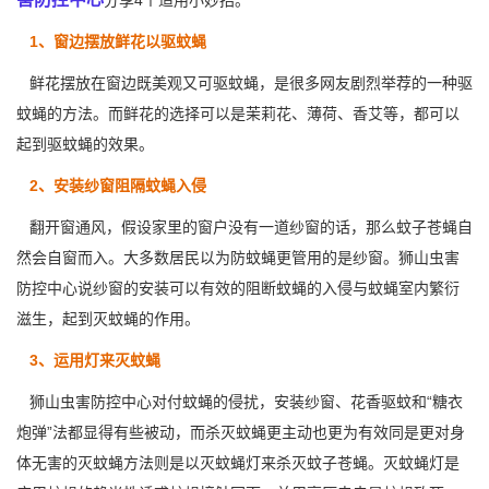
分享4个适用小妙招。
1、窗边摆放鲜花以驱蚊蝇
鲜花摆放在窗边既美观又可驱蚊蝇，是很多网友剧烈举荐的一种驱
蚊蝇的方法。而鲜花的选择可以是茉莉花、薄荷、香艾等，都可以
起到驱蚊蝇的效果。
2、安装纱窗阻隔蚊蝇入侵
翻开窗通风，假设家里的窗户没有一道纱窗的话，那么蚊子苍蝇自
然会自窗而入。大多数居民以为防蚊蝇更管用的是
纱窗
。狮山虫害
防控中心说纱窗的安装可以有效的阻断蚊蝇的入侵与蚊蝇室内繁衍
滋生，起到灭蚊蝇的作用。
3、运用灯来灭蚊蝇
狮山虫害防控中心对付蚊蝇的侵扰，安装纱窗、花香驱蚊和“糖衣
炮弹”法都显得有些被动，而杀灭蚊蝇更主动也更为有效同是更对身
体无害的灭蚊蝇方法则是以灭蚊蝇灯来杀灭蚊子苍蝇。灭蚊蝇灯是